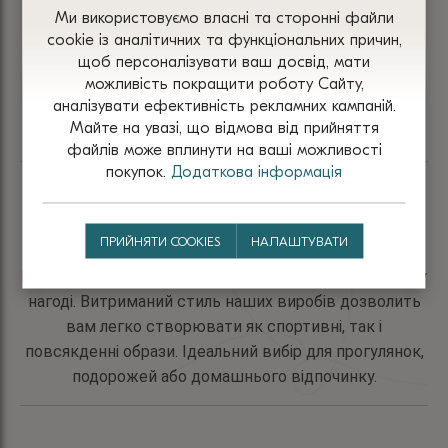
Цей
має
Ми використовуємо власні та сторонні файли
товар
кілька
сооkіе із аналітичних та функціональних причин,
Показано всі 6 товарів
має
щоб персоналізувати ваш досвід, мати
варіантів.
кілька
можливість покращити роботу Сайту,
Параметри
варіантів.
аналізувати ефективність рекламних кампаній.
можна
Майте на увазі, що відмова від прийняття
Параметри
вибрати
файлів може вплинути на ваші можливості
можна
на
покупок.
Додаткова інформація
вибрати
сторінці
Худі
на
товару
Шукаєте стильний, комфортний та зручний верхній
сторінці
ПРИЙНЯТИ COOKIES
НАЛАШТУВАТИ
одяг?
товару
Наші моделі трикотажних в’язаних худі стануть вам у
нагоді. Витриманий стиль наших виробів дозволить
вам легко створювати як спортивні, так і
повсякденні образи. Ідеальний вибір для прогулянок,
подорожей або домашнього відпочинку.