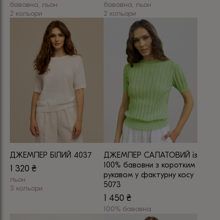
бавовна, льон
бавовна, льон
2 кольори
2 кольори
Цей
Цей
товар
товар
має
має
кілька
кілька
варіантів.
варіантів.
Параметри
Параметри
можна
можна
вибрати
вибрати
на
на
сторінці
сторінці
товару
товару
ДЖЕМПЕР БІЛИЙ 4037
ДЖЕМПЕР САЛАТОВИЙ із
100% бавовни з коротким
1 320
₴
рукавом у фактурну косу
льон
5073
3 кольори
1 450
₴
Цей
100% бавовна
товар
Цей