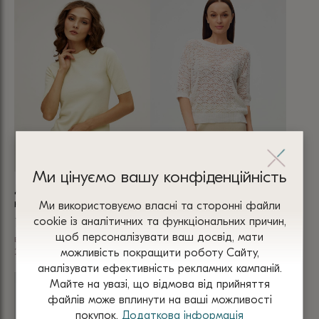
має
товар
кілька
має
варіантів.
кілька
Параметри
варіантів.
можна
Параметри
вибрати
можна
на
вибрати
сторінці
на
товару
сторінці
Ми цінуємо вашу конфіденційність
товару
ДЖЕМПЕР ЛАЙМ з
ДЖЕМПЕР БІЛИЙ літній
короткими рукавами 5087
ажурний з коротким
Ми використовуємо власні та сторонні файли
рукавом 5089
сооkіе із аналітичних та функціональних причин,
1 580
₴
1 600
₴
щоб персоналізувати ваш досвід, мати
віскоза
2 кольори
можливість покращити роботу Сайту,
бавовна
Цей
3 кольори
аналізувати ефективність рекламних кампаній.
Цей
товар
Майте на увазі, що відмова від прийняття
товар
файлів може вплинути на ваші можливості
має
покупок.
Додаткова інформація
має