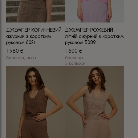
ДЖЕМПЕР КОРИЧНЕВИЙ
ДЖЕМПЕР РОЖЕВИЙ
ажурний з коротким
літній ажурний з коротким
рукавом 6021
рукавом 5089
1 980
₴
1 600
₴
бавовна, льон
бавовна
3 кольори
Цей
Цей
товар
товар
має
має
кілька
кілька
варіантів.
варіантів.
Параметри
Параметри
можна
можна
вибрати
вибрати
на
на
сторінці