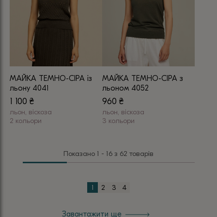
Параметри
можна
можна
вибрати
вибрати
на
на
сторінці
сторінці
товару
товару
МАЙКА ТЕМНО-СІРА із
МАЙКА ТЕМНО-СІРА з
льону 4041
льоном 4052
1 100
₴
960
₴
льон, віскоза
льон, віскоза
2 кольори
3 кольори
Цей
Цей
товар
товар
Показано 1 - 16 з 62 товарів
має
має
кілька
кілька
варіантів.
варіантів.
1
2
3
4
Параметри
Параметри
можна
можна
Завантажити ще
вибрати
вибрати