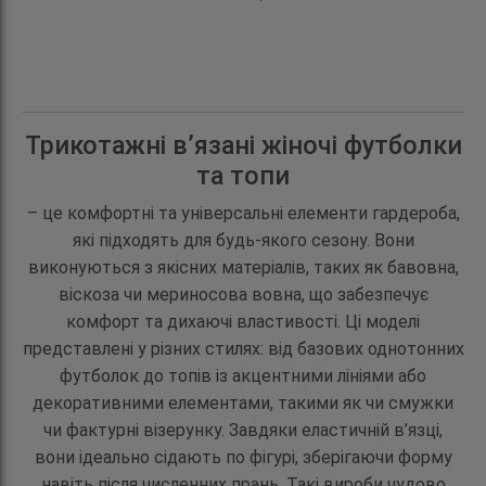
на
на
сторінці
сторінці
товару
товару
Трикотажні в’язані жіночі футболки
та топи
– це комфортні та універсальні елементи гардероба,
які підходять для будь-якого сезону. Вони
виконуються з якісних матеріалів, таких як бавовна,
віскоза чи мериносова вовна, що забезпечує
комфорт та дихаючі властивості. Ці моделі
представлені у різних стилях: від базових однотонних
футболок до топів із акцентними лініями або
декоративними елементами, такими як чи смужки
чи фактурні візерунку. Завдяки еластичній в’язці,
вони ідеально сідають по фігурі, зберігаючи форму
навіть після численних прань. Такі вироби чудово