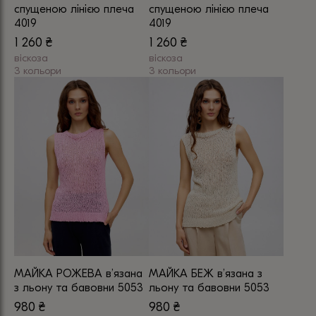
спущеною лінією плеча
спущеною лінією плеча
4019
4019
1 260
₴
1 260
₴
віскоза
віскоза
3 кольори
3 кольори
Цей
Цей
товар
товар
має
має
кілька
кілька
варіантів.
варіантів.
Параметри
Параметри
можна
можна
вибрати
вибрати
на
на
сторінці
сторінці
товару
товару
МАЙКА РОЖЕВА в’язана
МАЙКА БЕЖ в’язана з
з льону та бавовни 5053
льону та бавовни 5053
980
₴
980
₴