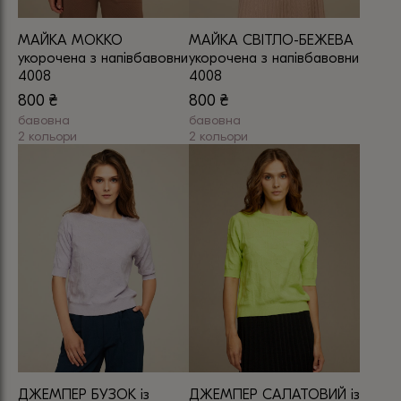
сторінці
товару
товару
МАЙКА МОККО
МАЙКА СВІТЛО-БЕЖЕВА
укорочена з напівбавовни
укорочена з напівбавовни
4008
4008
800
₴
800
₴
бавовна
бавовна
2 кольори
2 кольори
Цей
Цей
товар
товар
має
має
кілька
кілька
варіантів.
варіантів.
Параметри
Параметри
можна
можна
вибрати
вибрати
на
на
сторінці
сторінці
товару
товару
ДЖЕМПЕР БУЗОК із
ДЖЕМПЕР САЛАТОВИЙ із