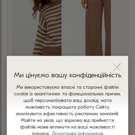
Ми цінуємо вашу конфіденційність
ДЖЕМПЕР ЖІНОЧИЙ
Ми використовуємо власні та сторонні файли
БРЮКИ МОККО
В’ЯЗАНИЙ СВІТШОТ У
сооkіе із аналітичних та функціональних причин,
ПРЯМІ ТРИКОТАЖНІ
СМУЖКУ З БАВОВНИ
щоб персоналізувати ваш досвід, мати
ЖІНОЧІ З КИШЕНЯМИ
КОРИЧНЕВО-
можливість покращити роботу Сайту,
5005
аналізувати ефективність рекламних кампаній.
БЕЖЕВИЙ 3083
Майте на увазі, що відмова від прийняття
1 800
₴
1 760
₴
файлів може вплинути на ваші можливості
покупок.
Додаткова інформація