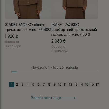
вибрати
на
на
сторінці
сторінці
товару
товару
ЖАКЕТ МОККО піджак
ЖАКЕТ МОККО
трикотажний жіночий 4001
двобортний трикотажний
піджак для жінок 5010
1 920
₴
2 060
₴
бавовна
3 кольори
бавовна
Цей
3 кольори
Цей
товар
товар
має
Показано 1 - 16 з 261 товарів
має
кілька
кілька
варіантів.
варіантів.
Параметри
1
2
3
4
5
6
7
8
9
10
11
12
13
14
15
16
17
Параметри
можна
можна
вибрати
Завантажити ще
вибрати
на
на
сторінці