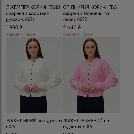
товару
товару
ДЖЕМПЕР КОРИЧНЕВИЙ
СПІДНИРЦЯ КОРИЧНЕВА
ажурний з коротким
ажурна з бавовни та
рукавом 6021
льону 6022
1 980
₴
2 640
₴
бавовна, льон
бавовна, льон
Цей
Цей
товар
товар
має
має
кілька
кілька
варіантів.
варіантів.
Параметри
Параметри
можна
можна
вибрати
вибрати
на
на
сторінці
сторінці
товару
товару
ЖАКЕТ БІЛИЙ на ґудзиках
ЖАКЕТ РОЖЕВИЙ на
6016
ґудзиках 6016