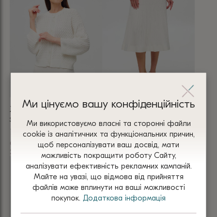
має
кілька
кілька
варіантів.
варіантів.
Параметри
Параметри
можна
можна
вибрати
вибрати
на
на
сторінці
сторінці
товару
товару
Ми цінуємо вашу конфіденційність
ЖАКЕТ БІЛИЙ на ґудзиках
СПІДНИЦЯ БІЛА міді з
з напівбавовни 6001
бавовни А силуету 6006
Ми використовуємо власні та сторонні файли
1 900
₴
1 680
₴
сооkіе із аналітичних та функціональних причин,
бавовна
бавовна
щоб персоналізувати ваш досвід, мати
2 кольори
4 кольори
можливість покращити роботу Сайту,
Цей
Цей
аналізувати ефективність рекламних кампаній.
товар
товар
Майте на увазі, що відмова від прийняття
має
має
файлів може вплинути на ваші можливості
кілька
кілька
покупок.
Додаткова інформація
варіантів.
варіантів.