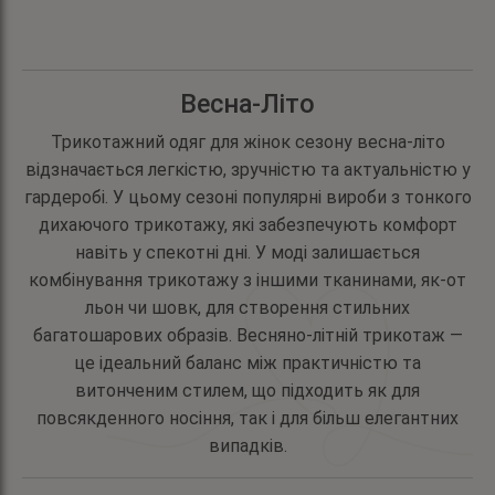
сторінці
товару
товару
Весна-Літо
Трикотажний одяг для жінок сезону весна-літо
відзначається легкістю, зручністю та актуальністю у
гардеробі. У цьому сезоні популярні вироби з тонкого
дихаючого трикотажу, які забезпечують комфорт
навіть у спекотні дні. У моді залишається
комбінування трикотажу з іншими тканинами, як-от
льон чи шовк, для створення стильних
багатошарових образів. Весняно-літній трикотаж —
це ідеальний баланс між практичністю та
витонченим стилем, що підходить як для
повсякденного носіння, так і для більш елегантних
випадків.