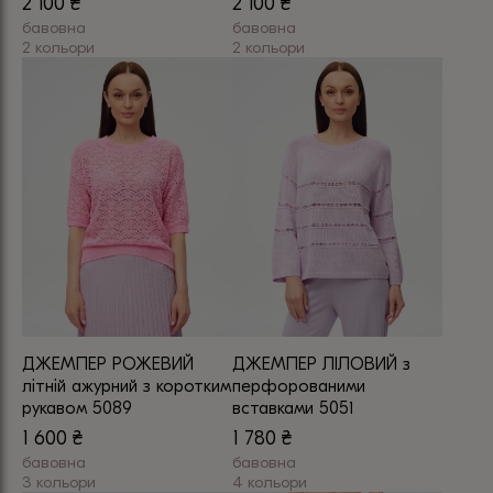
2 100
₴
2 100
₴
бавовна
бавовна
2 кольори
2 кольори
Цей
Цей
товар
товар
має
має
кілька
кілька
варіантів.
варіантів.
Параметри
Параметри
можна
можна
вибрати
вибрати
на
на
сторінці
сторінці
товару
товару
ДЖЕМПЕР РОЖЕВИЙ
ДЖЕМПЕР ЛІЛОВИЙ з
літній ажурний з коротким
перфорованими
рукавом 5089
вставками 5051
1 600
₴
1 780
₴
бавовна
бавовна
3 кольори
4 кольори