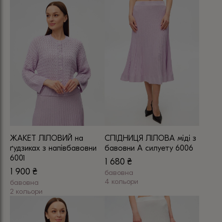
Цей
Цей
товар
товар
має
має
кілька
кілька
варіантів.
варіантів.
Параметри
Параметри
можна
можна
вибрати
вибрати
на
на
сторінці
сторінці
товару
товару
ЖАКЕТ ЛІЛОВИЙ на
СПІДНИЦЯ ЛІЛОВА міді з
ґудзиках з напівбавовни
бавовни А силуету 6006
6001
1 680
₴
1 900
₴
бавовна
4 кольори
бавовна
2 кольори
Цей
Цей
товар
товар
має