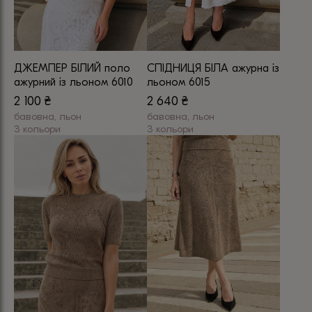
ДЖЕМПЕР БІЛИЙ поло
СПІДНИЦЯ БІЛА ажурна із
ажурний із льоном 6010
льоном 6015
2 100
₴
2 640
₴
бавовна, льон
бавовна, льон
3 кольори
3 кольори
Цей
Цей
товар
товар
має
має
кілька
кілька
варіантів.
варіантів.
Параметри
Параметри
можна
можна
вибрати
вибрати
на
на
сторінці
сторінці