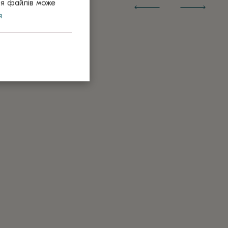
тя файлів може
я