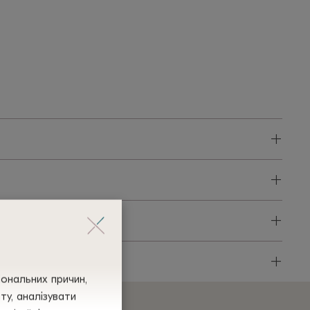
+
+
+
+
іональних причин,
у, аналізувати