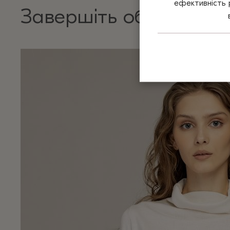
ефективність 
Завершіть образ