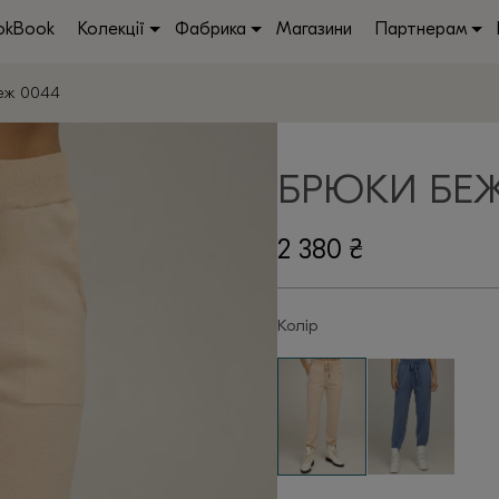
okBook
Колекції
Фабрика
Магазини
Партнерам
еж 0044
БРЮКИ БЕЖ
2 380
₴
Колір