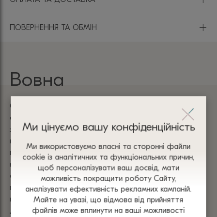
+
ПОВЕРНЕННЯ ТА ОБМІН
Вовна
Овеча вовна Меріно — це найкраща і найм'якіша у
світі вовна. Вона відома своєю винятковою м’якістю,
Ми цінуємо вашу конфіденційність
зносостійкістю та практичністю. Вовна мериноса
володіє рядом переваг у порівнянні зі звичайною
Ми використовуємо власні та сторонні файли
вовняною пряжею. Вівці породи меріно відрізняються
сооkіе із аналітичних та функціональних причин,
неймовірно тонким руном. В результаті чого
щоб персоналізувати ваш досвід, мати
отримують матеріал неймовірно тонкий, ніжний і
можливість покращити роботу Сайту,
гладкий. Ніжний, теплий, легкий одяг із пряжі меринос
аналізувати ефективність рекламних кампаній.
підходить людям з чутливою шкірою і маленьким
Майте на увазі, що відмова від прийняття
файлів може вплинути на ваші можливості
дітям. Вироби з мериносової вовни є довговічними