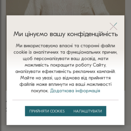
Ми цінуємо вашу конфіденційність
Ми використовуємо власні та сторонні файли
сооkіе із аналітичних та функціональних причин,
щоб персоналізувати ваш досвід, мати
можливість покращити роботу Сайту,
аналізувати ефективність рекламних кампаній.
Майте на увазі, що відмова від прийняття
файлів може вплинути на ваші можливості
покупок.
Додаткова інформація
ДЖЕМПЕР МОЛОЧНИЙ 4125
ДЖ
2 500
₴
2 
ПРИЙНЯТИ COOKIES
НАЛАШТУВАТИ