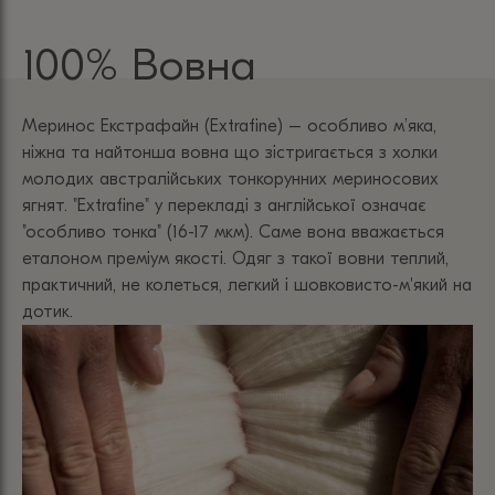
100% Вовна
Меринос Екстрафайн (Extrafine) – особливо м’яка,
ніжна та найтонша вовна що зістригається з холки
молодих австралійських тонкорунних мериносових
ягнят. "Extrafine" у перекладі з англійської означає
"особливо тонка" (16-17 мкм). Саме вона вважається
еталоном преміум якості. Одяг з такої вовни теплий,
практичний, не колеться, легкий і шовковисто-м'який на
дотик.