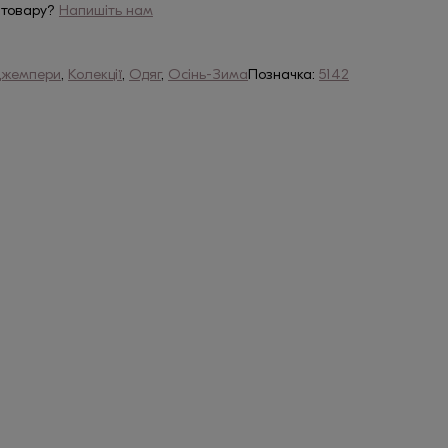
 товару?
Напишіть нам
жемпери
,
Колекції
,
Одяг
,
Осінь-Зима
Позначка:
5142