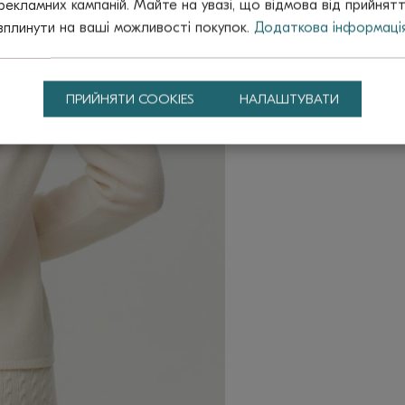
рекламних кампаній. Майте на увазі, що відмова від прийнят
вплинути на ваші можливості покупок.
Додаткова інформаці
ПРИЙНЯТИ COOKIES
НАЛАШТУВАТИ