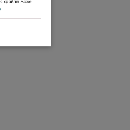
тя файлів може
я