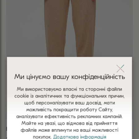
Ми цінуємо вашу конфіденційність
Ми використовуємо власні та сторонні файли
сооkіе із аналітичних та функціональних причин,
щоб персоналізувати ваш досвід, мати
можливість покращити роботу Сайту,
аналізувати ефективність рекламних кампаній.
Майте на увазі, що відмова від прийняття
БРЮКИ БЕЖЕВІ 4151
ДЖ
файлів може вплинути на ваші можливості
покупок.
Додаткова інформація