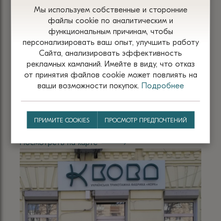
Мы используем собственные и сторонние
файлы сооkіе по аналитическим и
КИЕВ
функциональным причинам, чтобы
персонализировать ваш опыт, улучшить работу
Адрес:
Сайта, анализировать эффективность
г. Киев, ул. Жилянская/Паньковская, д. 82/20Б
рекламных кампаний. Имейте в виду, что отказ
от принятия файлов сооkіе может повлиять на
График работы:
ваши возможности покупок.
Подробнее
пн-сб 10:00 - 20:00, вс 10:00 - 18:00
Телефон:
ПРИМИТЕ COOKIES
ПРОСМОТР ПРЕДПОЧТЕНИЙ
+38 066 505 99 64
+38 098 201 73 86
Посмотреть на карте