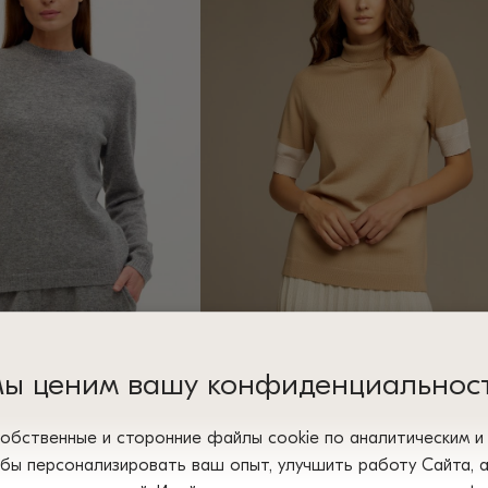
Опции
можно
выбрать
на
странице
товара.
ы ценим вашу конфиденциальнос
-СЕРЫЙ базовый
Джемпер бежевый 4097
сти 5104
1 900
₴
обственные и сторонние файлы сооkіе по аналитическим 
2 цвета
Этот
ненка
обы персонализировать ваш опыт, улучшить работу Сайта, 
товар