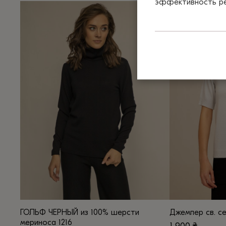
эффективность рек
Этот
Этот
товар
товар
имеет
имеет
несколько
несколько
вариаций.
вариаций.
Опции
Опции
можно
можно
выбрать
выбрать
на
на
странице
странице
товара.
товара.
ГОЛЬФ ЧЕРНЫЙ из 100% шерсти
Джемпер св. с
мериноса 1216