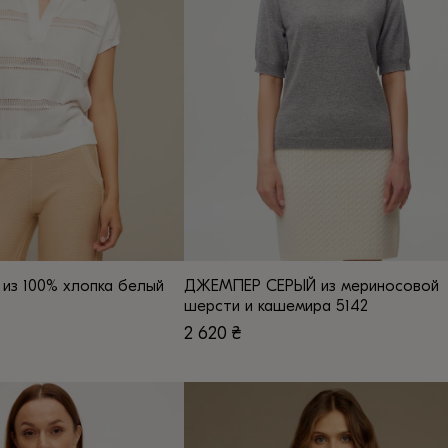
можно
выбрать
на
странице
товара.
из 100% хлопка белый
ДЖЕМПЕР СЕРЫЙ из мериносовой
шерсти и кашемира 5142
2 620
₴
Этот
товар
имеет
несколько
вариаций.