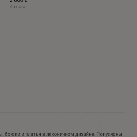
2 680
₴
4 цвета
Этот
товар
имеет
несколько
вариаций.
Опции
можно
выбрать
на
странице
товара.
ы, брюки и платья в лаконичном дизайне. Популярны