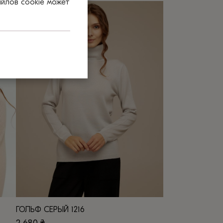
айлов сооkіе может
товар
имеет
несколько
вариаций.
Опции
можно
выбрать
на
странице
товара.
ГОЛЬФ СЕРЫЙ 1216