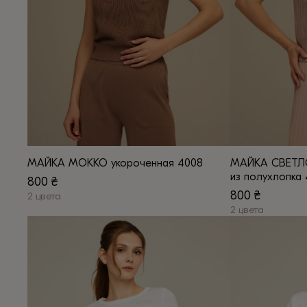
МАЙКА МОККО укороченная 4008
МАЙКА СВЕТЛО
из полухлопка
800
₴
800
₴
2 цвета
Этот
2 цвета
Этот
товар
товар
имеет
имеет
несколько
несколько
вариаций.
вариаций.
Опции