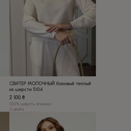
выбрать
на
странице
товара.
СВИТЕР МОЛОЧНЫЙ базовый теплый
из шерсти 5104
2 100
₴
100% шерсть ягненка
3 цвета
Этот
товар
имеет