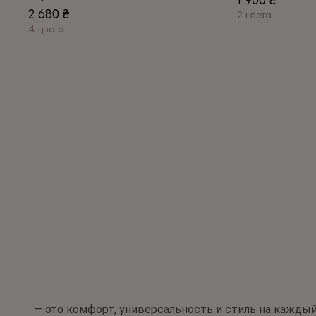
1 900
₴
2 680
₴
2 цвета
4 цвета
Этот
Этот
товар
товар
имеет
имеет
несколько
несколько
вариаций.
вариаций.
Опции
Опции
можно
можно
выбрать
выбрать
на
на
странице
странице
товара.
товара.
— это комфорт, универсальность и стиль на каждый