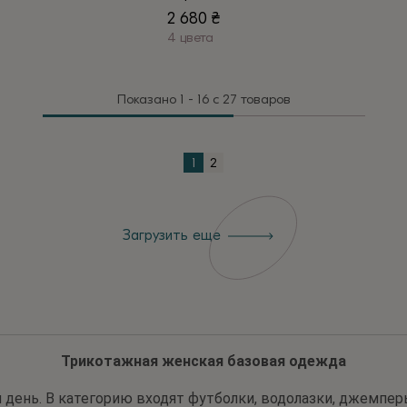
2 680
₴
4 цвета
Этот
товар
Показано 1 - 16 с 27 товаров
имеет
несколько
вариаций.
1
2
Опции
можно
выбрать
Загрузить еще
на
странице
товара.
Трикотажная женская базовая одежда
 день. В категорию входят футболки, водолазки, джемпер