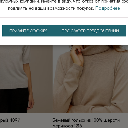
ламных кампаний. Имейте в виду, что отказ от принятия ф
имеет
повлиять на ваши возможности покупок.
Подробнее
несколько
вариаций.
Опции
ПРИМИТЕ COOKIES
ПРОСМОТР ПРЕДПОЧТЕНИЙ
можно
выбрать
на
странице
товара.
ерый 4097
Бежевый гольф из 100% шерсти
мериноса 1216