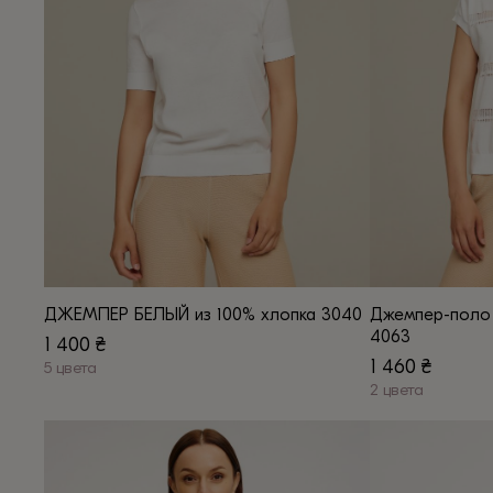
Опции
можно
можно
выбрать
выбрать
на
на
странице
странице
товара.
товара.
ДЖЕМПЕР БЕЛЫЙ из 100% хлопка 3040
Джемпер-поло 
4063
1 400
₴
1 460
₴
5 цвета
Этот
2 цвета
Этот
товар
товар
имеет
имеет
несколько