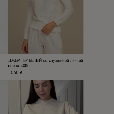
ДЖЕМПЕР БЕЛЫЙ со спущенной линией
плеча 4018
1 560
₴
Этот
товар
имеет
несколько
вариаций.
Опции
можно