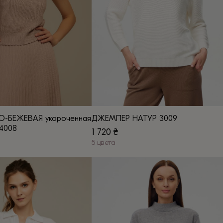
-БЕЖЕВАЯ укороченная
ДЖЕМПЕР НАТУР 3009
 4008
1 720
₴
5 цвета
Этот
товар
имеет
несколько
вариаций.
Опции