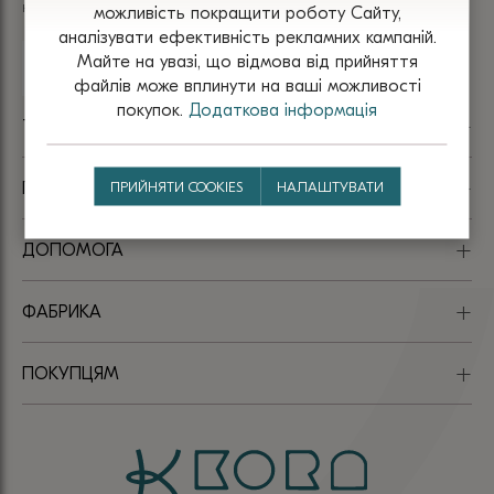
надходження? Підпишіться на нашу розсилку
товару
можливість покращити роботу Сайту,
аналізувати ефективність рекламних кампаній.
Майте на увазі, що відмова від прийняття
файлів може вплинути на ваші можливості
покупок.
Додаткова інформація
TM KORA
ПРИЙНЯТИ COOKIES
НАЛАШТУВАТИ
ПАРТНЕРАМ
ДОПОМОГА
ФАБРИКА
ПОКУПЦЯМ