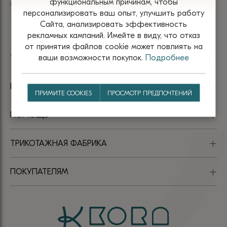
функциональным причинам, чтобы
поступлениях? Подпишитесь на нашу рассылку
товара.
персонализировать ваш опыт, улучшить работу
Сайта, анализировать эффективность
рекламных кампаний. Имейте в виду, что отказ
от принятия файлов сооkіе может повлиять на
ваши возможности покупок.
Подробнее
TM KORA
ПАРТНЁРАМ
ПРИМИТЕ COOKIES
ПРОСМОТР ПРЕДПОЧТЕНИЙ
ПОМОЩЬ
ТРИКОТАЖНАЯ ФАБРИКА
ПОКУПАТЕЛЯМ