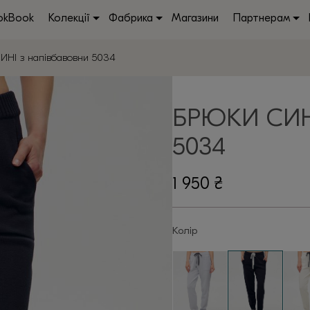
okBook
Колекції
Фабрика
Магазини
Партнерам
НІ з напівбавовни 5034
БРЮКИ СИН
5034
1 950
₴
Колір