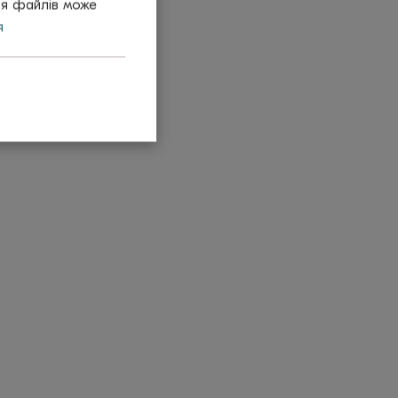
тя файлів може
я