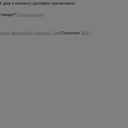
4 днів з моменту доставки замовлення
 товару?
Напишіть нам
рюки
,
Весна-Літо
,
Колекції
,
Одяг
Позначка:
5034