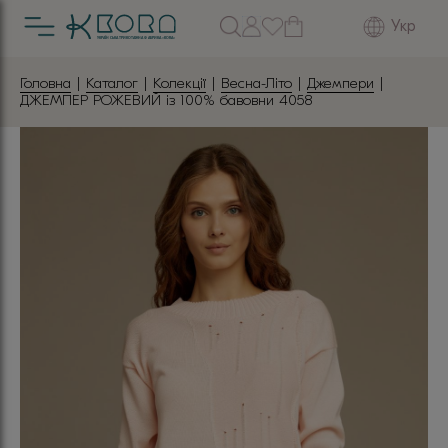
Укр
Головна
|
Каталог
|
Колекції
|
Весна-Літо
|
Джемпери
|
ДЖЕМПЕР РОЖЕВИЙ із 100% бавовни 4058