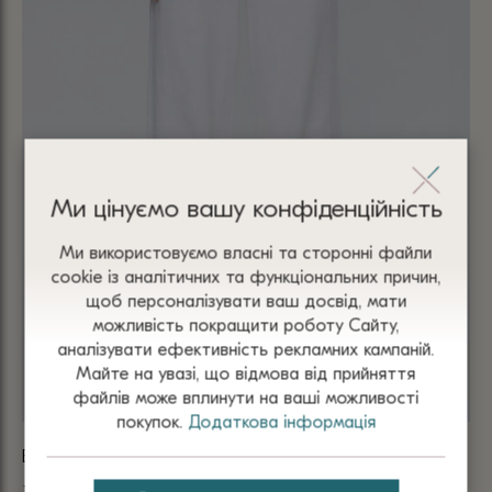
Ми цінуємо вашу конфіденційність
Ми використовуємо власні та сторонні файли
сооkіе із аналітичних та функціональних причин,
щоб персоналізувати ваш досвід, мати
можливість покращити роботу Сайту,
аналізувати ефективність рекламних кампаній.
Майте на увазі, що відмова від прийняття
файлів може вплинути на ваші можливості
покупок.
Додаткова інформація
БРЮКИ БІЛІ З НАПІВБАВОВНИ 4003
БР