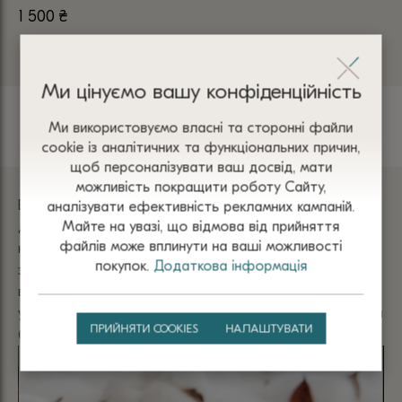
1 500
₴
1 
Ми цінуємо вашу конфіденційність
Ми використовуємо власні та сторонні файли
Бавовна
сооkіе із аналітичних та функціональних причин,
щоб персоналізувати ваш досвід, мати
можливість покращити роботу Сайту,
Вироби з бавовни мають м'яку текстуру та приємні на
аналізувати ефективність рекламних кампаній.
Майте на увазі, що відмова від прийняття
дотик. Вони не подразнюють шкіру і забезпечують
файлів може вплинути на ваші можливості
комфорт завдяки чудовій повітропроникності та
покупок.
Додаткова інформація
здатності вбирати вологу. Одяг з бавовни
відрізняється міцністю, гіпоалергенністю та простотою
у догляді, що робить його універсальним вибором для
ПРИЙНЯТИ COOKIES
НАЛАШТУВАТИ
будь-якої пори року.