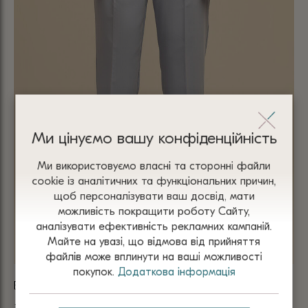
Ми цінуємо вашу конфіденційність
Ми використовуємо власні та сторонні файли
сооkіе із аналітичних та функціональних причин,
щоб персоналізувати ваш досвід, мати
можливість покращити роботу Сайту,
аналізувати ефективність рекламних кампаній.
Майте на увазі, що відмова від прийняття
файлів може вплинути на ваші можливості
покупок.
Додаткова інформація
БРЮКИ БЛАКИТНІ 4047
БР