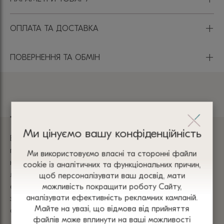
+
ОПЛАТА ТА ДОСТАВКА
+
ПОВЕРНЕННЯ ТА ОБМІН
Льон
Ми цінуємо вашу конфіденційність
Вироби з льону мають високий рівень
повітропроникності, що забезпечує комфорт навіть у
Ми використовуємо власні та сторонні файли
найспекотнішу погоду і робить їх ідеальним варіантом
сооkіе із аналітичних та функціональних причин,
літнього одягу. Вони також характеризуються
щоб персоналізувати ваш досвід, мати
екологічністю, міцністю та довговічністю та чудово
можливість покращити роботу Сайту,
аналізувати ефективність рекламних кампаній.
зберігають свою форму. Незважаючи на свою
Майте на увазі, що відмова від прийняття
схильність до зминання, вони не проблематичні у
файлів може вплинути на ваші можливості
догляді, оскільки можуть мати природний органічний