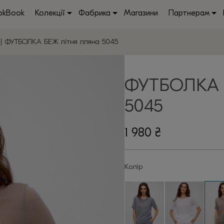
okBook
Колекції
Фабрика
Магазини
Партнерам
| ФУТБОЛКА БЕЖ літня лляна 5045
ФУТБОЛКА 
5045
1 980
₴
Колір