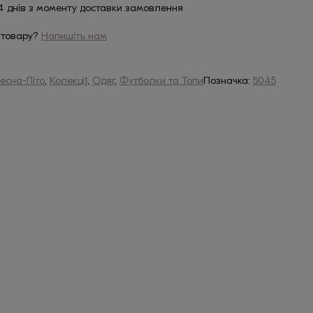
4 днів з моменту доставки замовлення
 товару?
Напишіть нам
есна-Літо
,
Колекції
,
Одяг
,
Футболки та Топи
Позначка:
5045