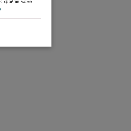
тя файлів може
я