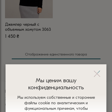
Джемпер черный с
объемным хомутом 3063
1 450
₴
Этот
товар
имеет
Отображение единственного товара
несколько
вариаций.
Опции
можно
Мы ценим вашу
выбрать
на
конфиденциальность
РАССЫЛКА
странице
Мы используем собственные и сторонние
товара.
Хотите получать уведомления о наших новых
файлы сооkіе по аналитическим и
поступлениях? Подпишитесь на нашу рассылку
функциональным причинам, чтобы