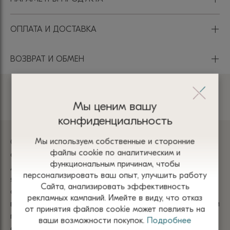
+
ОПЛАТА И ДОСТАВКА
+
ВОЗВРАТ И ОБМЕН
Мы ценим вашу
Шерсть ягненка
конфиденциальность
Мы используем собственные и сторонние
Одежда из шерсти ягненок – это роскошный выбор,
файлы сооkіе по аналитическим и
сочетающий естественную мягкость, легкость, тепло,
функциональным причинам, чтобы
долговечность и элегантность. Изделия из шерсти
персонализировать ваш опыт, улучшить работу
ягненка отличаются высоким качеством и
Сайта, анализировать эффективность
символизируют уют и стиль. Они стали популярным
рекламных кампаний. Имейте в виду, что отказ
выбором для тех, кто ценит уют и натуральность. Они
от принятия файлов сооkіе может повлиять на
прекрасно сочетают практичность и эстетику,
ваши возможности покупок.
Подробнее
оставаясь актуальной в любом гардеробе.