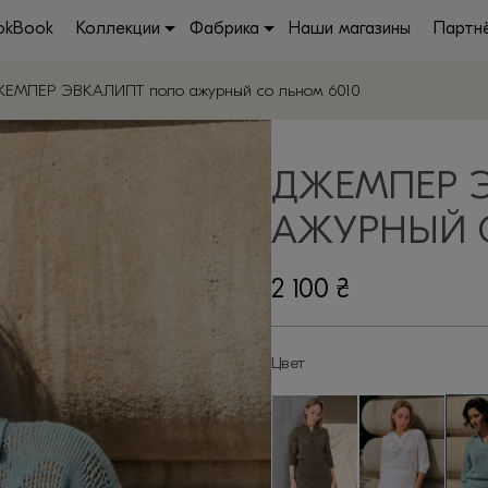
okBook
Коллекции
Фабрика
Наши магазины
Партн
ЖЕМПЕР ЭВКАЛИПТ поло ажурный со льном 6010
ДЖЕМПЕР 
АЖУРНЫЙ С
2 100
₴
Цвет