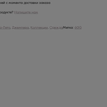
дней с момента доставки заказа
родукте?
Напишите нам
а-Лето
,
Джемпера
,
Коллекции
,
Одежда
Метка:
6010