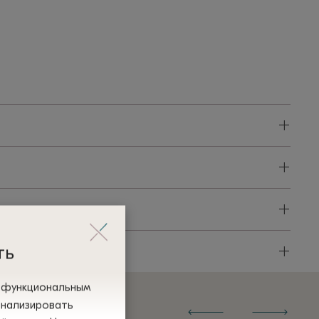
+
+
+
+
ть
и функциональным
анализировать