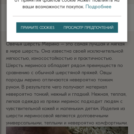
от принятия файлов сооkіе может повлиять на
ваши возможности покупок.
Подробнее
Шерсть
ПРИМИТЕ COOKIES
ПРОСМОТР ПРЕДПОЧТЕНИЙ
Овечья шерсть Мерино – это самая лучшая и мягкая
в мире шерсть. Она известна своей исключительной
мягкостью, износостойкостью и практичностью.
Шерсть мериноса обладает рядом преимуществ по
сравнению с обычной шерстяной пряжей. Овцы
породы мерино отличаются невероятно тонким
руном. В результате чего получают материал
невероятно тонкий, нежный и гладкий. Нежная, теплая,
легкая одежда из пряжи меринос подходит людям с
чувствительной кожей и маленьким детям. Изделия из
шерсти мериносовой являются долговечными
универсальными, теплыми и невероятно комфортными.