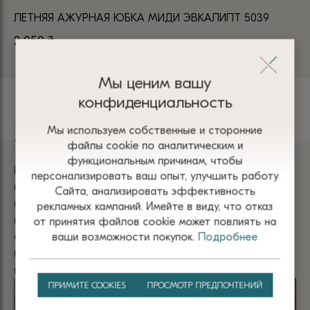
ЛЕТНЯЯ АЖУРНАЯ ЮБКА МИДИ ЭВКАЛИПТ 5039
2 050
₴
Мы ценим вашу
конфиденциальность
Хлопок
Мы используем собственные и сторонние
файлы сооkіе по аналитическим и
функциональным причинам, чтобы
Изделия из хлопка имеют мягкую текстуру и приятны
персонализировать ваш опыт, улучшить работу
на ощупь. Они не раздражают кожу и обеспечивает
Сайта, анализировать эффективность
комфорт благодаря отличной воздухопроницаемости
рекламных кампаний. Имейте в виду, что отказ
и способности впитывать влагу. Одежда из хлопка
от принятия файлов сооkіе может повлиять на
отличается прочностью, гипоаллергенностью и
ваши возможности покупок.
Подробнее
простотой в уходе, что делает ее универсальным
выбором для любого времени года.
ПРИМИТЕ COOKIES
ПРОСМОТР ПРЕДПОЧТЕНИЙ