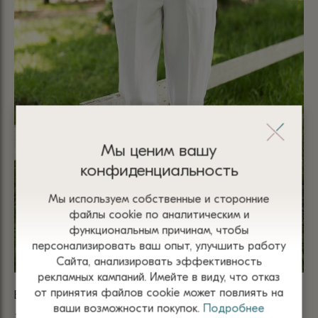
Мы ценим вашу
конфиденциальность
Мы используем собственные и сторонние
файлы сооkіе по аналитическим и
функциональным причинам, чтобы
персонализировать ваш опыт, улучшить работу
Сайта, анализировать эффективность
рекламных кампаний. Имейте в виду, что отказ
от принятия файлов сооkіе может повлиять на
БРЮКИ БЕЛЫЕ ИЗ ВИСКОЗЫ И ЛЬНА НА РЕЗИНКЕ 5014
БР
ваши возможности покупок.
Подробнее