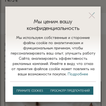
1 475
₴
1 
Мы ценим вашу
конфиденциальность
Хлопок
Мы используем собственные и сторонние
файлы сооkіе по аналитическим и
Изделия из хлопка имеют мягкую текстуру и приятны
функциональным причинам, чтобы
на ощупь. Они не раздражают кожу и обеспечивает
персонализировать ваш опыт, улучшить работу
комфорт благодаря отличной воздухопроницаемости
Сайта, анализировать эффективность
и способности впитывать влагу. Одежда из хлопка
рекламных кампаний. Имейте в виду, что отказ
отличается прочностью, гипоаллергенностью и
от принятия файлов сооkіе может повлиять на
простотой в уходе, что делает ее универсальным
ваши возможности покупок.
Подробнее
выбором для любого времени года.
ПРИМИТЕ COOKIES
ПРОСМОТР ПРЕДПОЧТЕНИЙ