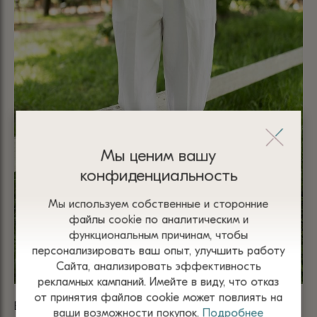
Мы ценим вашу
конфиденциальность
Мы используем собственные и сторонние
файлы сооkіе по аналитическим и
функциональным причинам, чтобы
персонализировать ваш опыт, улучшить работу
Сайта, анализировать эффективность
рекламных кампаний. Имейте в виду, что отказ
от принятия файлов сооkіе может повлиять на
БРЮКИ БЕЛЫЕ ИЗ ВИСКОЗЫ И ЛЬНА НА РЕЗИНКЕ 5014
БР
ваши возможности покупок.
Подробнее