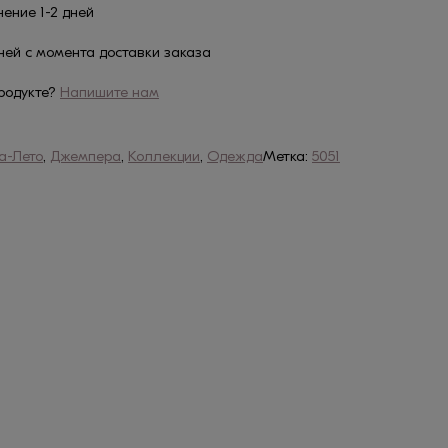
чение 1-2 дней
дней с момента доставки заказа
родукте?
Напишите нам
а-Лето
,
Джемпера
,
Коллекции
,
Одежда
Метка:
5051