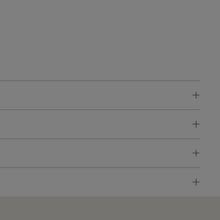
+
+
+
+