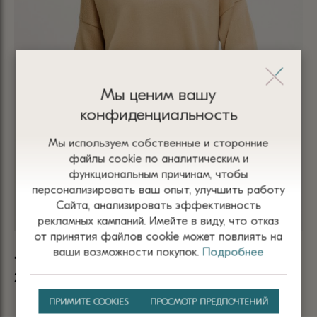
Мы ценим вашу
конфиденциальность
Мы используем собственные и сторонние
файлы сооkіе по аналитическим и
функциональным причинам, чтобы
персонализировать ваш опыт, улучшить работу
Сайта, анализировать эффективность
рекламных кампаний. Имейте в виду, что отказ
от принятия файлов сооkіе может повлиять на
ваши возможности покупок.
Подробнее
ДЖЕМПЕР БЕЖ ИЗ 100% ШЕРСТИ МЕРИНОСА 5102
ДЖ
2 560
₴
1 
ПРИМИТЕ COOKIES
ПРОСМОТР ПРЕДПОЧТЕНИЙ