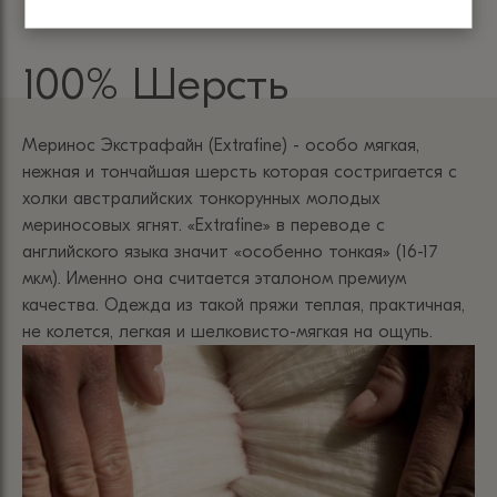
100% Шерсть
Меринос Экстрафайн (Extrafine) - особо мягкая,
нежная и тончайшая шерсть которая состригается с
холки австралийских тонкорунных молодых
мериносовых ягнят. «Extrafine» в переводе с
английского языка значит «особенно тонкая» (16-17
мкм). Именно она считается эталоном премиум
качества. Одежда из такой пряжи теплая, практичная,
не колется, легкая и шелковисто-мягкая на ощупь.