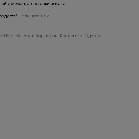
дней с момента доставки заказа
родукте?
Напишите нам
а-Лето
,
Жакеты и Кардиганы
,
Коллекции
,
Одежда