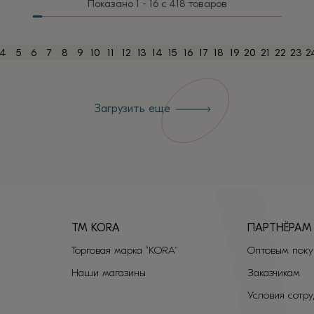
Показано 1 - 16 с 418 товаров
имеет
несколько
вариаций.
4
5
6
7
8
9
10
11
12
13
14
15
16
17
18
19
20
21
22
23
2
Опции
можно
выбрать
Загрузить еще
на
странице
товара.
TM KORA
ПАРТНЁРАМ
Торговая марка “KORA”
Оптовым поку
Наши магазины
Заказчикам
Условия сотр