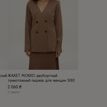
вариаций.
Опции
можно
выбрать
на
странице
товара.
ский
ЖАКЕТ МОККО двубортный
трикотажный пиджак для женщин 5010
2 060
₴
3 цвета
Этот
товар