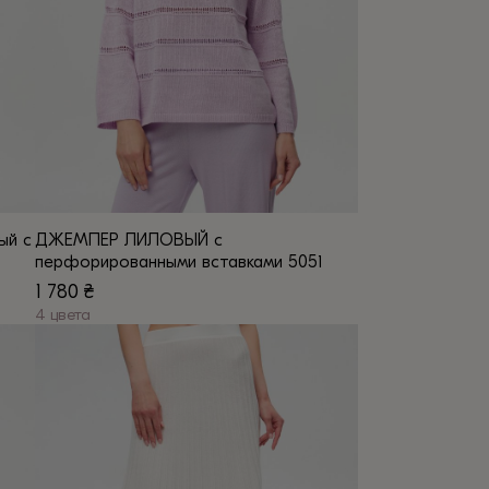
товара.
ый с
ДЖЕМПЕР ЛИЛОВЫЙ с
перфорированными вставками 5051
1 780
₴
4 цвета
Этот
товар
имеет
несколько
вариаций.
Опции