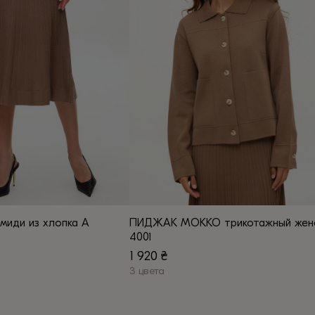
вариаций.
Опции
можно
выбрать
на
странице
товара.
иди из хлопка А
ПИДЖАК МОККО трикотажный жен
4001
1 920
₴
3 цвета
Этот
товар