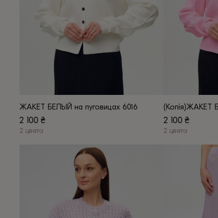
на
странице
странице
товара.
товара.
ЖАКЕТ БЕЛЫЙ на пуговицах 6016
(Копія)ЖАКЕТ 
2 100
₴
2 100
₴
2 цвета
2 цвета
Этот
Этот
товар
товар
имеет
имеет
несколько
несколько
вариаций.
вариаций.
Опции
Опции
можно
можно