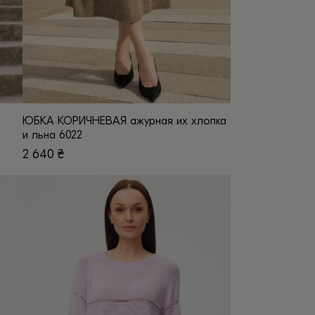
ЮБКА КОРИЧНЕВАЯ ажурная их хлопка
и льна 6022
2 640
₴
Этот
товар
имеет
несколько
вариаций.
Опции
можно
выбрать
на
странице