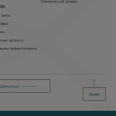
Юридический раздел
ЯМ
 заказ
тавка
мен
нные вопросы
воими впечатлениями
Вверх