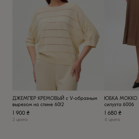
вариаций.
вариаций.
Опции
Опции
можно
можно
выбрать
выбрать
на
на
странице
странице
товара.
товара.
ДЖЕМПЕР КРЕМОВЫЙ с V-образным
ЮБКА МОККО м
вырезом на спине 6012
силуэта 6006
1 900
₴
1 680
₴
2 цвета
4 цвета
Этот
Этот
товар
товар