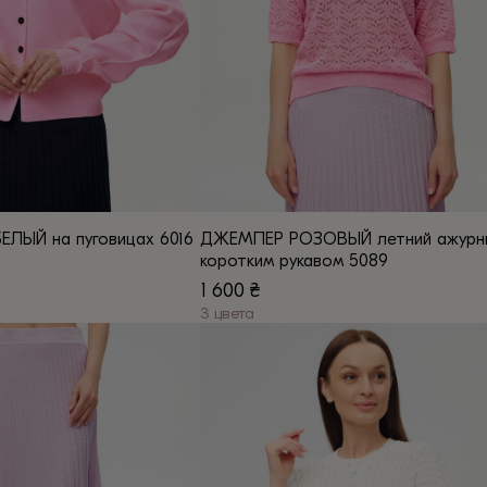
товара.
БЕЛЫЙ на пуговицах 6016
ДЖЕМПЕР РОЗОВЫЙ летний ажурн
коротким рукавом 5089
1 600
₴
3 цвета
Этот
товар
имеет
несколько
вариаций.
Опции