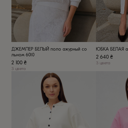
ДЖЕМПЕР БЕЛЫЙ поло ажурный со
ЮБКА БЕЛАЯ аж
льном 6010
2 640
₴
2 100
₴
3 цвета
3 цвета
Этот
Этот
товар
товар
имеет
имеет
несколько
несколько
вариаций.
вариаций.
Опции
Опции
можно
можно
выбрать
выбрать
на