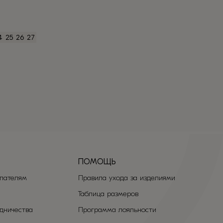
имеет
несколько
вариаций.
4
25
26
27
Опции
можно
выбрать
на
странице
товара.
ПОМОЩЬ
пателям
Правила ухода за изделиями
Таблица размеров
удничества
Программа лояльности