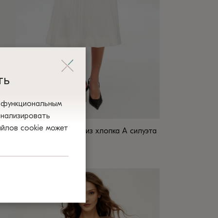
можно
выбрать
на
странице
товара.
ть
и функциональным
анализировать
айлов сооkіе может
ЮБКА БЕЛАЯ миди из хлопка А силуэта
6006
1 680
₴
4 цвета
Этот
товар
имеет
несколько