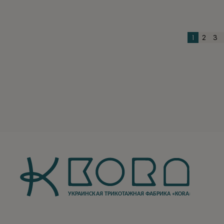
имеет
имеет
несколько
несколько
вариаций.
вариаций.
1
2
3
Опции
Опции
можно
можно
выбрать
выбрать
на
на
странице
странице
товара.
товара.