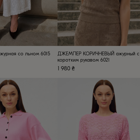
урная со льном 6015
ДЖЕМПЕР КОРИЧНЕВЫЙ ажурный с
коротким рукавом 6021
1 980
₴
Этот
товар
имеет
несколько
вариаций.
Опции
можно
выбрать
на
странице