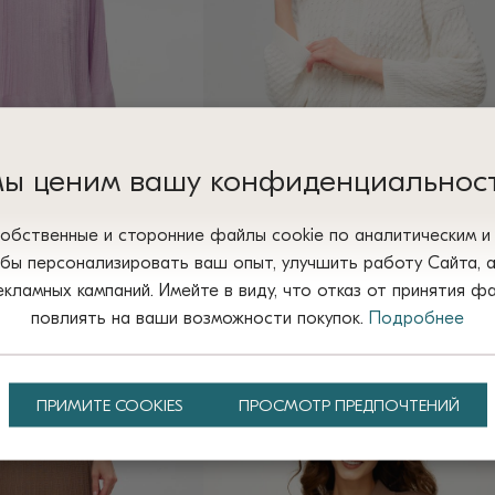
можно
выбрать
на
странице
товара.
ы ценим вашу конфиденциальнос
обственные и сторонние файлы сооkіе по аналитическим 
обы персонализировать ваш опыт, улучшить работу Сайта, 
ламных кампаний. Имейте в виду, что отказ от принятия ф
 миди из хлопка А
ЖАКЕТ БЕЛЫЙ на пуговицах из
повлиять на ваши возможности покупок.
Подробнее
полухлопка 6001
1 900
₴
2 цвета
Этот
ПРИМИТЕ COOKIES
ПРОСМОТР ПРЕДПОЧТЕНИЙ
товар
имеет
несколько