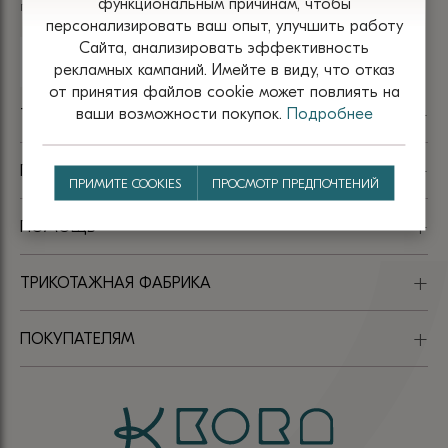
функциональным причинам, чтобы
поступлениях? Подпишитесь на нашу рассылку
товара.
товара.
персонализировать ваш опыт, улучшить работу
Сайта, анализировать эффективность
рекламных кампаний. Имейте в виду, что отказ
от принятия файлов сооkіе может повлиять на
ваши возможности покупок.
Подробнее
TM KORA
ПАРТНЁРАМ
ПРИМИТЕ COOKIES
ПРОСМОТР ПРЕДПОЧТЕНИЙ
ПОМОЩЬ
ТРИКОТАЖНАЯ ФАБРИКА
ПОКУПАТЕЛЯМ