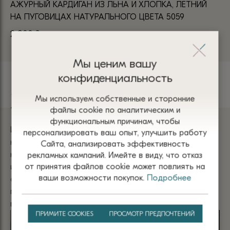
АЖУРНЫЙ КАРДИГАН ИЗ ЛЬНА И ХЛОПКА, ЛЕТНИЙ
КА
НА ПУГОВИЦАХ НАТУРАЛЬНОГО ЦВЕТА 5059
ЛЕ
2 900
₴
2 
Мы ценим вашу
конфиденциальность
Хлопок
Мы используем собственные и сторонние
файлы сооkіе по аналитическим и
функциональным причинам, чтобы
Изделия из хлопка имеют мягкую текстуру и приятны
персонализировать ваш опыт, улучшить работу
на ощупь. Они не раздражают кожу и обеспечивает
Сайта, анализировать эффективность
комфорт благодаря отличной воздухопроницаемости
рекламных кампаний. Имейте в виду, что отказ
от принятия файлов сооkіе может повлиять на
и способности впитывать влагу. Одежда из хлопка
ваши возможности покупок.
Подробнее
отличается прочностью, гипоаллергенностью и
простотой в уходе, что делает ее универсальным
выбором для любого времени года.
ПРИМИТЕ COOKIES
ПРОСМОТР ПРЕДПОЧТЕНИЙ