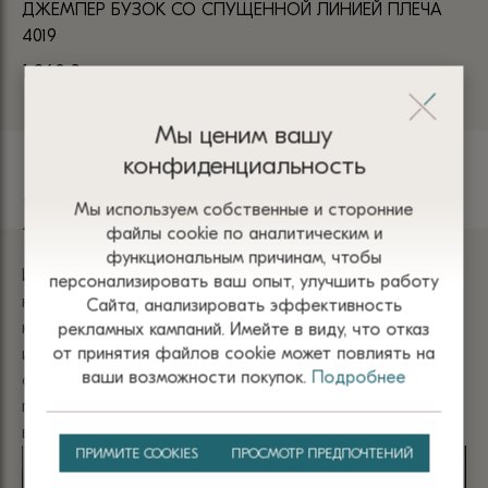
ДЖЕМПЕР БУЗОК СО СПУЩЕННОЙ ЛИНИЕЙ ПЛЕЧА
ДЖ
4019
50
1 260
₴
1 
Мы ценим вашу
конфиденциальность
Хлопок
Мы используем собственные и сторонние
файлы сооkіе по аналитическим и
функциональным причинам, чтобы
Изделия из хлопка имеют мягкую текстуру и приятны
персонализировать ваш опыт, улучшить работу
на ощупь. Они не раздражают кожу и обеспечивает
Сайта, анализировать эффективность
комфорт благодаря отличной воздухопроницаемости
рекламных кампаний. Имейте в виду, что отказ
от принятия файлов сооkіе может повлиять на
и способности впитывать влагу. Одежда из хлопка
ваши возможности покупок.
Подробнее
отличается прочностью, гипоаллергенностью и
простотой в уходе, что делает ее универсальным
выбором для любого времени года.
ПРИМИТЕ COOKIES
ПРОСМОТР ПРЕДПОЧТЕНИЙ