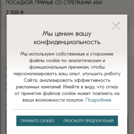
ПОСАДКОЙ, ПРЯМЫЕ СО СТРЕЛКАМИ 4061
РЕ
2 300
₴
1 
Мы ценим вашу
конфиденциальность
Хлопок
Мы используем собственные и сторонние
файлы сооkіе по аналитическим и
функциональным причинам, чтобы
Изделия из хлопка имеют мягкую текстуру и приятны
персонализировать ваш опыт, улучшить работу
на ощупь. Они не раздражают кожу и обеспечивает
Сайта, анализировать эффективность
комфорт благодаря отличной воздухопроницаемости
рекламных кампаний. Имейте в виду, что отказ
и способности впитывать влагу. Одежда из хлопка
от принятия файлов сооkіе может повлиять на
отличается прочностью, гипоаллергенностью и
ваши возможности покупок.
Подробнее
простотой в уходе, что делает ее универсальным
выбором для любого времени года.
ПРИМИТЕ COOKIES
ПРОСМОТР ПРЕДПОЧТЕНИЙ